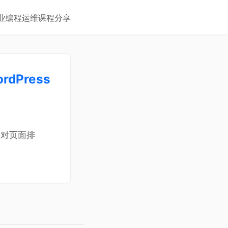
业
编程
运维
课程
分享
dPress
中，对页面排