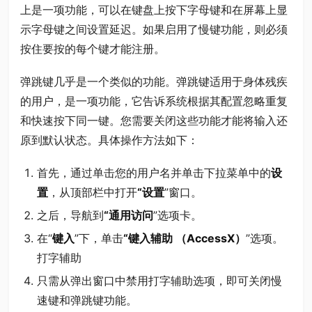
上是一项功能，可以在键盘上按下字母键和在屏幕上显
示字母键之间设置延迟。如果启用了慢键功能，则必须
按住要按的每个键才能注册。
弹跳键几乎是一个类似的功能。弹跳键适用于身体残疾
的用户，是一项功能，它告诉系统根据其配置忽略重复
和快速按下同一键。您需要关闭这些功能才能将输入还
原到默认状态。具体操作方法如下：
首先，通过单击您的用户名并单击下拉菜单中的
设
置
，从顶部栏中打开
“设置
”窗口。
之后，导航到
“通用
访问
”选项卡。
在“
键入
”下，单击
“键入辅助 （AccessX）
”选项。
打字辅助
只需从弹出窗口中禁用打字辅助选项，即可关闭慢
速键和弹跳键功能。