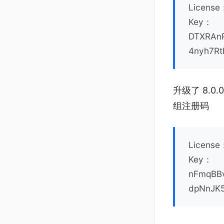
License
Key：
DTXRAn
4nyh7Rt
升级了 8.0
组注册码
Licens
Key：
nFmqBB
dpNnJK