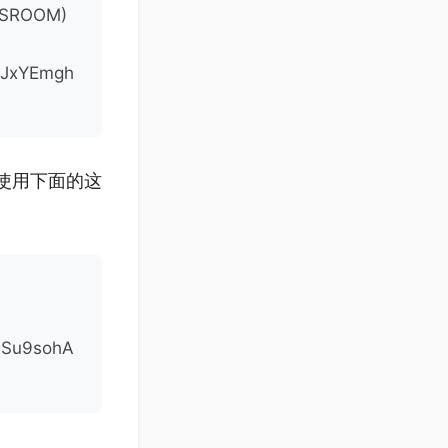
ASSROOM)
JxYEmgh
就是使用下面的这
vSu9sohA