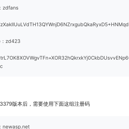
：zdfans
YzXakllUuLVdTH13QYWnjD6NZrxgubQkaRyxD5+HNMqd
e：zd423
etrL7OK8XOVWgvTFn+XOR32hQkrxkYj0CkbDUsvvENp
c
.0.3379版本后，需要使用下面这组注册码
：newasp.net