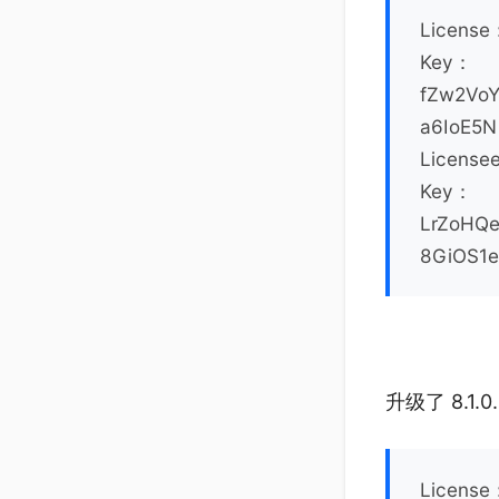
License
Key：
fZw2Vo
a6IoE5N
License
Key：
LrZoHQ
8GiOS1e
升级了 8.1
License