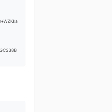
r+WZKka
6GCS38B