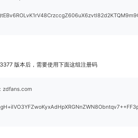
QtEBv6ROLvK1rV48CrzccgZ606uX6zvtI82d2KTQM9m9
.0.3377 版本后，需要使用下面这组注册码
：zdfans.com
2gH+iIVO3YFZwoKyxAdHpXRGNnZWN8Obntqv7++FF3