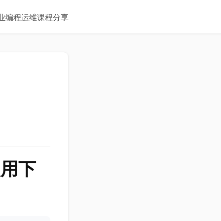
业
编程
运维
课程
分享
使用下