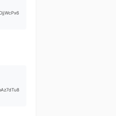
OjjWcPx6
pAz7dTu8