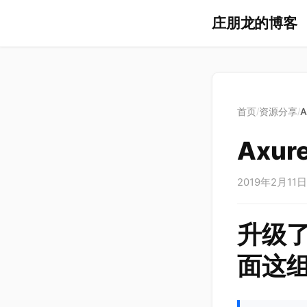
庄朋龙的博客
首页
资源分享
A
/
/
Axur
2019年2月11日
升级了
面这