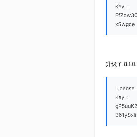
Key：
FfZqw3
xSwgce
升级了 8.1
License
Key：
gP5uuK
B61ySxli