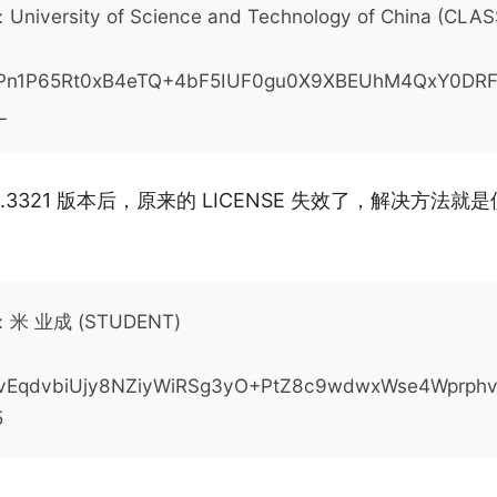
：University of Science and Technology of China (CL
Pn1P65Rt0xB4eTQ+4bF5IUF0gu0X9XBEUhM4QxY0DRF
L
.0.3321 版本后，原来的 LICENSE 失效了，解决方法
e：米 业成 (STUDENT)
vEqdvbiUjy8NZiyWiRSg3yO+PtZ8c9wdwxWse4Wprph
5