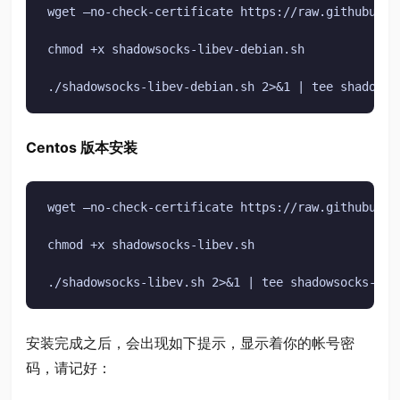
wget –no-check-certificate https://raw.githubuser
chmod +x shadowsocks-libev-debian.sh

./shadowsocks-libev-debian.sh 2>&1 | tee shadowso
Centos 版本安装
wget –no-check-certificate https://raw.githubuser
chmod +x shadowsocks-libev.sh

./shadowsocks-libev.sh 2>&1 | tee shadowsocks-lib
安装完成之后，会出现如下提示，显示着你的帐号密
码，请记好：