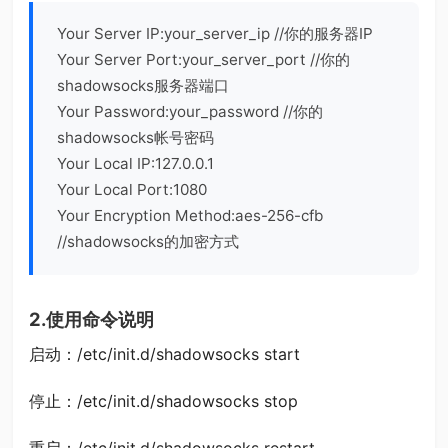
Your Server IP:your_server_ip //你的服务器IP
Your Server Port:your_server_port //你的
shadowsocks服务器端口
Your Password:your_password //你的
shadowsocks帐号密码
Your Local IP:127.0.0.1
Your Local Port:1080
Your Encryption Method:aes-256-cfb
//shadowsocks的加密方式
2.使用命令说明
启动：/etc/init.d/shadowsocks start
停止：/etc/init.d/shadowsocks stop