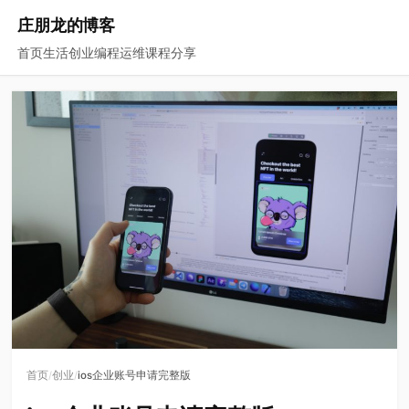
庄朋龙的博客
首页
生活
创业
编程
运维
课程
分享
/
/
首页
创业
ios企业账号申请完整版