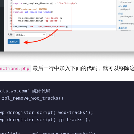
最后一行中加入下面的代码，就可以移除
nctions.php
ats.wp.com` 统计代码

 zpl_remove_woo_tracks()

on('init', 'zpl_remove_woo_tracks');