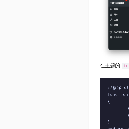
在主题的
fu
//移除`st
function
{

	wp_deregister_script('woo-tracks');

	wp_deregister_script('jp-tracks');

}

add_acti