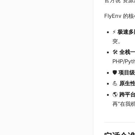
官方说“资源
FlyEnv
⚡️
极速多
突。
🛠️
全栈
PHP/Py
🛡️
项目级
💪
原生
🌎
跨平
再“在我