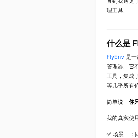
直到我遇见
理工具。
什么是 F
FlyEnv
是一款
管理器。它不
工具，集成了
等几乎所有
简单说：
你
我的真实使用
✅ 场景一：