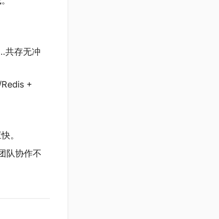
低。
22……共存无冲
Redis +
应快。
致，团队协作不