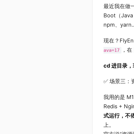
最近我在做一个
Boot（Jav
npm、ya
现在？FlyEn
，在
ava=17
cd 进目录
✅ 场景三：资
我用的是 M1 
Redis + 
式运行，不
上。