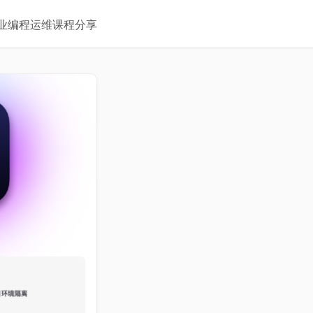
业
编程
运维
课程
分享