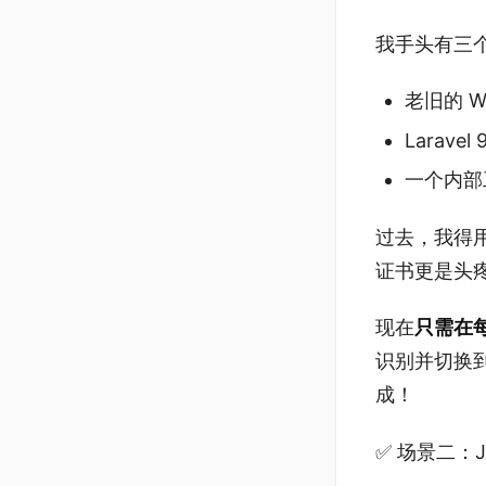
我手头有三
老旧的 Wo
Larave
一个内部工
过去，我得
证书更是头
现在
只需在
识别并切换到对
成！
✅ 场景二：Ja