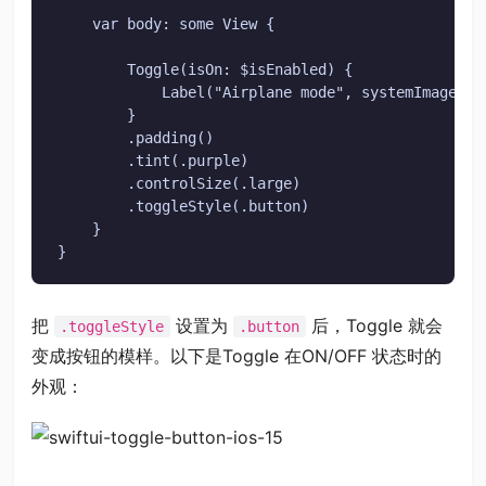
    var body: some View {

        Toggle(isOn: $isEnabled) {

            Label("Airplane mode", systemImage: "a
        }

        .padding()

        .tint(.purple)

        .controlSize(.large)

        .toggleStyle(.button)

    }

}
把
设置为
后，Toggle 就会
.toggleStyle
.button
变成按钮的模样。以下是Toggle 在ON/OFF 状态时的
外观：