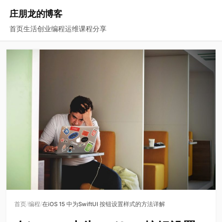
庄朋龙的博客
首页
生活
创业
编程
运维
课程
分享
/
/
首页
编程
在iOS 15 中为SwiftUI 按钮设置样式的方法详解