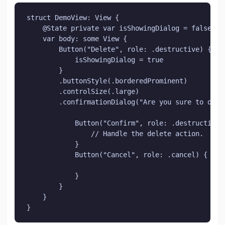
struct DemoView: View {

    @State private var isShowingDialog = false

    var body: some View {

        Button("Delete", role: .destructive) {

            isShowingDialog = true

        }

        .buttonStyle(.borderedProminent)

        .controlSize(.large)

        .confirmationDialog("Are you sure to dele
            Button("Confirm", role: .destructive) 
                // Handle the delete action.

            }

            Button("Cancel", role: .cancel) {

            }

        }

    }

}