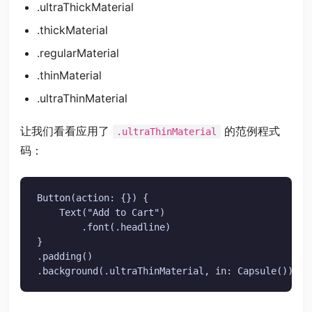
.ultraThickMaterial
.thickMaterial
.regularMaterial
.thinMaterial
.ultraThinMaterial
让我们看看应用了
的范例程式
.ultraThinMaterial
码：
Button(action: {}) {

    Text("Add to Cart")

        .font(.headline)

}

.padding()

.background(.ultraThinMaterial, in: Capsule())