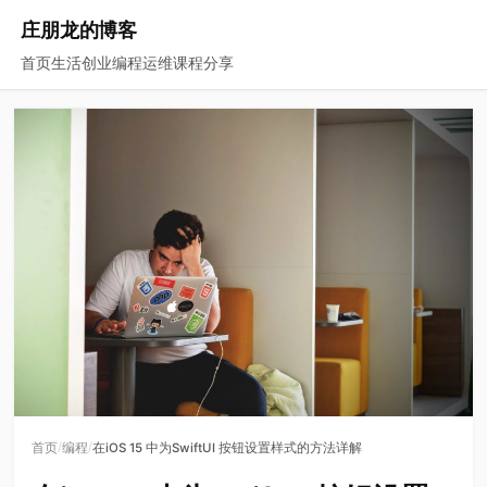
庄朋龙的博客
首页
生活
创业
编程
运维
课程
分享
/
/
首页
编程
在iOS 15 中为SwiftUI 按钮设置样式的方法详解