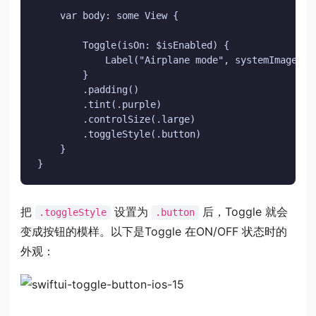
    var body: some View {

        Toggle(isOn: $isEnabled) {

            Label("Airplane mode", systemImage: "a
        }

        .padding()

        .tint(.purple)

        .controlSize(.large)

        .toggleStyle(.button)

    }

}
把
设置为
后，Toggle 就会
.toggleStyle
.button
变成按钮的模样。以下是Toggle 在ON/OFF 状态时的
外观：