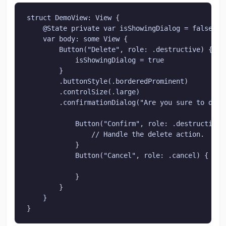
struct DemoView: View {

    @State private var isShowingDialog = false

    var body: some View {

        Button("Delete", role: .destructive) {

            isShowingDialog = true

        }

        .buttonStyle(.borderedProminent)

        .controlSize(.large)

        .confirmationDialog("Are you sure to dele
            Button("Confirm", role: .destructive) 
                // Handle the delete action.

            }

            Button("Cancel", role: .cancel) {

            }

        }

    }

}