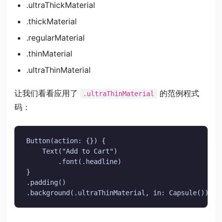
.ultraThickMaterial
.thickMaterial
.regularMaterial
.thinMaterial
.ultraThinMaterial
让我们看看应用了
的范例程式
.ultraThinMaterial
码：
Button(action: {}) {

    Text("Add to Cart")

        .font(.headline)

}

.padding()

.background(.ultraThinMaterial, in: Capsule())