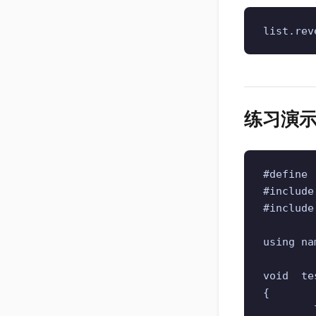
list.r
练习演
#define 
#include
#include
using na
void  te
{

	list<int> l;
