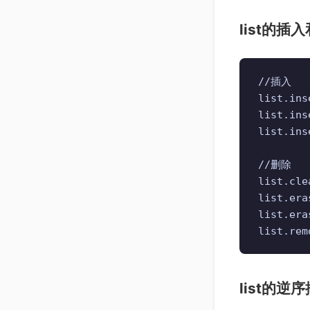
list的插
//插入

list.i
list.in
list.i
//删除

list.cl
list.e
list.e
list.r
list的逆