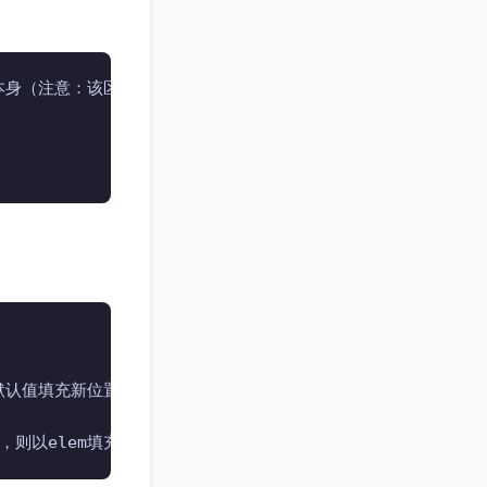
赋值给本身（注意：该区间位左闭右开的区间）

长，则以默认值填充新位置。若容器变短，则末尾超出容器长度的元素会被删除
,若容器变长，则以elem填充新位置。若容器变短，则末尾超出容器长度的元