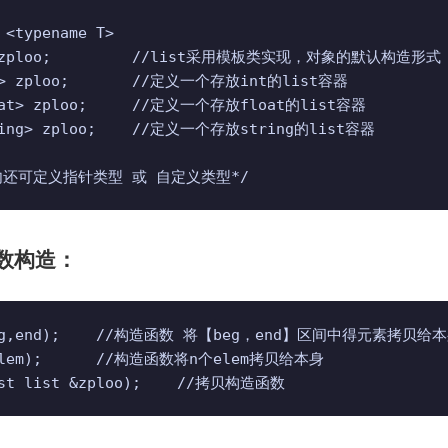
 <typename T>

> zploo;         //list采用模板类实现，对象的默认构造形式

t> zploo;       //定义一个存放int的list容器

oat> zploo;     //定义一个存放float的list容器

ring> zploo;    //定义一个存放string的list容器

内还可定义指针类型 或 自定义类型*/
参数构造：
beg,end);    //构造函数 将【beg，end】区间中得元素拷
elem);      //构造函数将n个elem拷贝给本身

nst list &zploo);    //拷贝构造函数