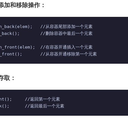
头尾添加和移除操作：
sh_back(elem);   //从容器尾部添加一个元素

p_back();        //删除容器中最后一个元素

sh_front(elem);  //在容器开通插入一个元素

op_front();       //从容器开通移除第一个元素
据存取：
ont();     //返回第一个元素

ck();      //返回最后一个元素