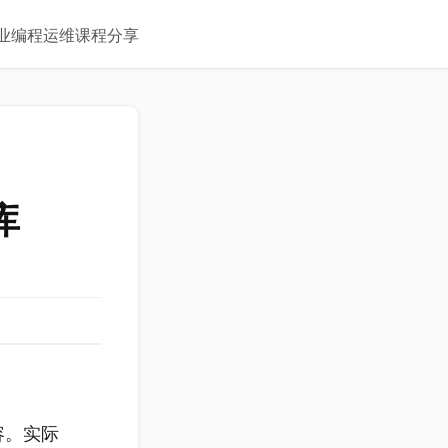
业
编程
运维
课程
分享
库
分内容。实际