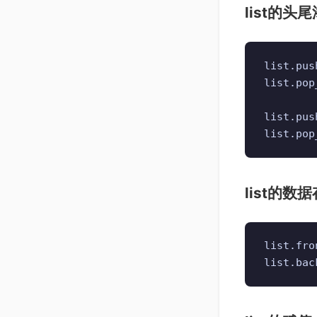
list的
list.pu
list.po
list.pu
list.p
list的数
list.fr
list.ba