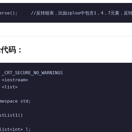
everse();     //反转链表，比如zploo中包含1，4，7元素，
示代码：
 _CRT_SECURE_NO_WARNINGS 

 <iostream>

 <list>

mespace std;

stList1()
