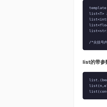
template
list<T
list<in
list<fl
list<st
/*尖括号
list的带
list.(
list(n,
list(co