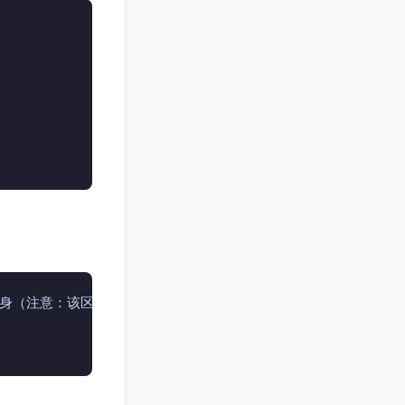
贝给本身（注意：该区间是左闭右开的区间）
