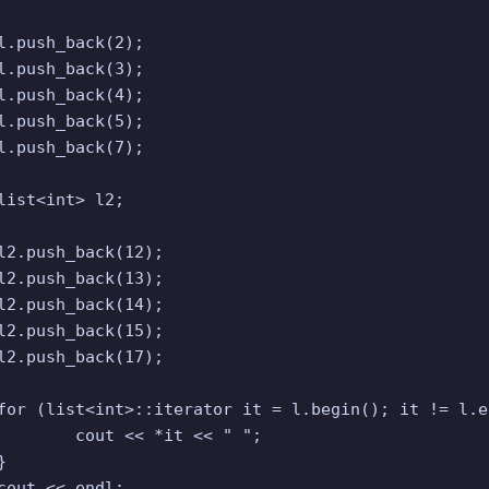
it << " ";
