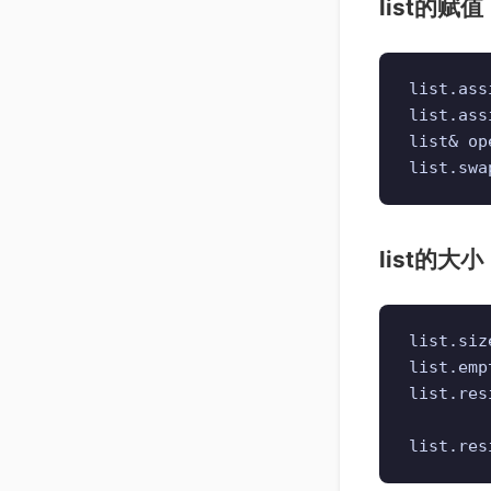
list的赋值
list.a
list.as
list& o
list.sw
list的大小
list.s
list.em
list.
list.r