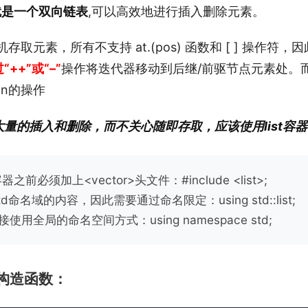
器就是一个双向链表
,可以高效地进行插入删除元素。
随机存取元素，所有不支持 at.(pos) 函数和 [ ] 操作符
++”或“–”
操作将迭代器移动到后继/前驱节点元素处。
-n的操作
量的插入和删除，而不关心随即存取，应该使用list容器
容器之前必须加上<vector>头文件：#include <list>;
std命名域的内容，因此需要通过命名限定：using std::list;
使用全局的命名空间方式：using namespace std;
认构造函数：