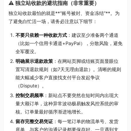
⚠️ 独立站收款的避坑指南（非常重要）
独立站收款最怕的就是**“账号被封、资金冻结”**。为
了避免白忙活一场，请务必注意以下细节：
不要只依赖一种收款方式
：建议至少准备两个通道
（比如一个信用卡通道+PayPal），分散风险，避免
全军覆没。
明确展示退款政策
：在网站页脚或结账页面显眼位
置写清退款规则（如7天无理由退款）。清晰的规则
能大幅减少客户直接找支付平台发起争议
（Dispute）。
控制交易频率
：新站点不要突然在短时间内出现大
量大额订单，这种异常波动极易触发风控系统的审
核。订单量最好循序渐进地增长。
留存完整交易凭证
：每一笔订单的物流单号、发货
底单、与客户的沟通记录都要保存好。一旦遇到支